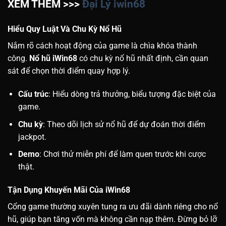
XEM THÊM >>>
Đại Lý iwin68
Hiểu Quy Luật Và Chu Kỳ Nổ Hũ
Nắm rõ cách hoạt động của game là chìa khóa thành
công.
Nổ hũ iWin68
có chu kỳ nổ hũ nhất định, cần quan
sát để chọn thời điểm quay hợp lý.
Cấu trúc
: Hiểu dòng trả thưởng, biểu tượng đặc biệt của
game.
Chu kỳ
: Theo dõi lịch sử nổ hũ để dự đoán thời điểm
jackpot.
Demo
: Chơi thử miễn phí để làm quen trước khi cược
thật.
Tận Dụng Khuyến Mãi Của iWin68
Cổng game thường xuyên tung ra ưu đãi dành riêng cho nổ
hũ, giúp bạn tăng vốn mà không cần nạp thêm. Đừng bỏ lỡ