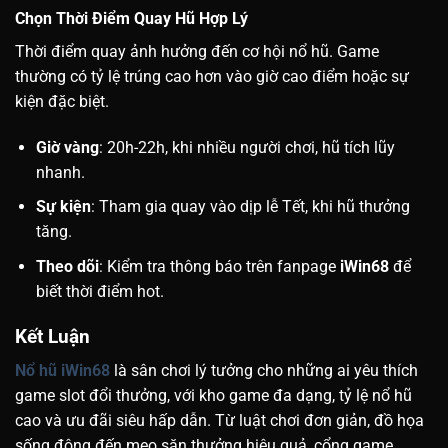
Chọn Thời Điểm Quay Hũ Hợp Lý
Thời điểm quay ảnh hưởng đến cơ hội nổ hũ. Game
thường có tỷ lệ trúng cao hơn vào giờ cao điểm hoặc sự
kiện đặc biệt.
Giờ vàng
: 20h-22h, khi nhiều người chơi, hũ tích lũy
nhanh.
Sự kiện
: Tham gia quay vào dịp lễ Tết, khi hũ thưởng
tăng.
Theo dõi
: Kiểm tra thông báo trên fanpage
iWin68
để
biết thời điểm hot.
Kết Luận
Nổ hũ iWin68
là sân chơi lý tưởng cho những ai yêu thích
game slot đổi thưởng, với kho game đa dạng, tỷ lệ nổ hũ
cao và ưu đãi siêu hấp dẫn. Từ luật chơi đơn giản, đồ họa
sống động đến mẹo săn thưởng hiệu quả, cổng game